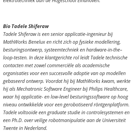
elektrotechniek aan de Hogeschool Eindhoven.
Bio Tadele Shiferaw
Tadele
Shiferaw
is een senior applicatie-ingenieur bij
MathWorks
Benelux en richt zich op fysieke modellering,
besturingsontwerp, systeemtechniek en hardware-in-
the
–
loop-testen
. In deze klantgerichte rol leidt
Tadele
technische
contacten met zowel commerciële als academische
organisaties voor een succesvolle adoptie van op modellen
gebaseerd ontwerp. Voordat hij bij
MathWorks
kwam, werkte
hij als
Mechatronic
Software Engineer bij Philips Healthcare,
waar hij applicatie- en low-level besturingssoftware op hoog
niveau ontwikkelde voor een gerobotiseerd röntgenplatform.
Tadele
voltooide een
graduate
studie in controlesystemen en
een
Ph.D
. over veilige robotmanipulatie aan de Universiteit
Twente in Nederland.