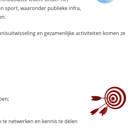
an sport, waaronder publieke infra,
en.
isuitwisseling en gezamenlijke activiteiten komen ze
pen;
 te netwerken en kennis te delen