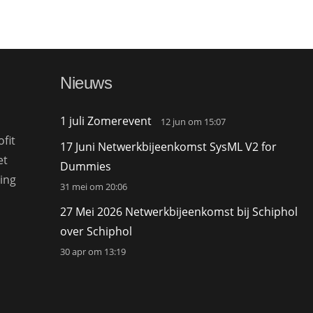
Nieuws
1 juli Zomerevent
12 jun om 15:07
fit
17 Juni Netwerkbijeenkomst SysML V2 for
et
Dummies
ing
31 mei om 20:06
27 Mei 2026 Netwerkbijeenkomst bij Schiphol
over Schiphol
30 apr om 13:19