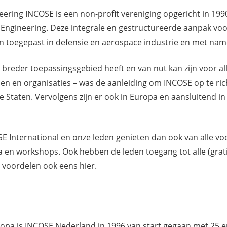
eering INCOSE is een non-profit vereniging opgericht in 19
Engineering. Deze integrale en gestructureerde aanpak voor
n toegepast in defensie en aerospace industrie en met name
 breder toepassingsgebied heeft en van nut kan zijn voor a
 en organisaties – was de aanleiding om INCOSE op te richt
gde Staten. Vervolgens zijn er ook in Europa en aansluitend 
E International en onze leden genieten dan ook van alle vo
 en workshops. Ook hebben de leden toegang tot alle (grat
le voordelen ook eens hier.
ropa is INCOSE Nederland in 1996 van start gegaan met 25 