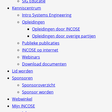
SIG Educatie
Kenniscentrum
Intro Systems Engineering
Opleidingen
Opleidingen door INCOSE
Opleidingen door overige partijen
Publieke publicaties
INCOSE op internet
Webinars
Download documenten
Lid worden
Sponsoren
Sponsoroverzicht
Sponsor worden
Webwinkel
Mijn INCOSE