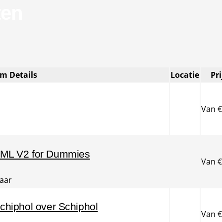
ten
am
Details
Locatie
Pri
Van
€
sML V2 for Dummies
Van
€
baar
chiphol over Schiphol
Van
€