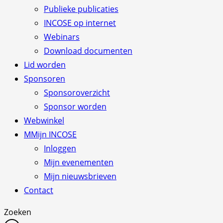
Publieke publicaties
INCOSE op internet
Webinars
Download documenten
Lid worden
Sponsoren
Sponsoroverzicht
Sponsor worden
Webwinkel
M
Mijn INCOSE
Inloggen
Mijn evenementen
Mijn nieuwsbrieven
Contact
Zoeken