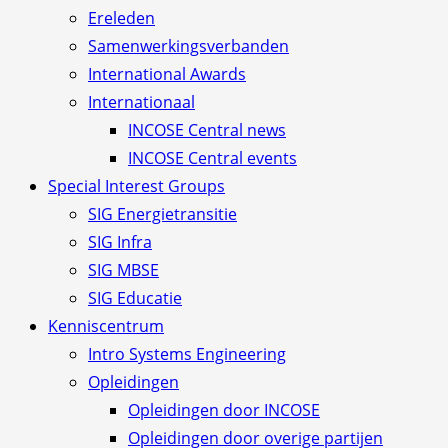
Ereleden
Samenwerkingsverbanden
International Awards
Internationaal
INCOSE Central news
INCOSE Central events
Special Interest Groups
SIG Energietransitie
SIG Infra
SIG MBSE
SIG Educatie
Kenniscentrum
Intro Systems Engineering
Opleidingen
Opleidingen door INCOSE
Opleidingen door overige partijen