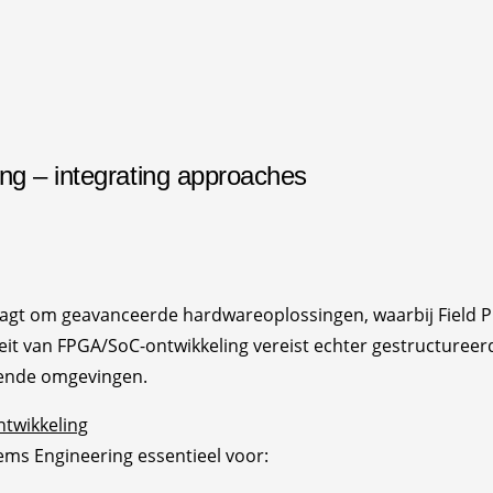
g – integrating approaches
gt om geavanceerde hardwareoplossingen, waarbij Field P
xiteit van FPGA/SoC-ontwikkeling vereist echter gestructu
isende omgevingen.
twikkeling
ems Engineering essentieel voor: