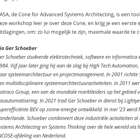
ASA, de Cone for Advanced Systems Architecting, is een too
eze workshop leer je over deze Cone, en krijg je een eerste
itdagingen, om: zo lui mogelijk te zijn, maximale waarde te 
io Ger Schoeber
er
Schoeber
studeerde elektrotechniek, software en informatica en
984. Vijf jaar later ging hij aan de slag bij High Tech Automatio
aar systeemarchitectuur en projectmanagement. In 2001 richtte
an multidisciplinaire systeemarchitectuuractiviteiten. In 2011 we
otraco
Group, een van de mondiale marktleiders op het gebied v
asautomatisering. In 2021 trad Ger
Schoeber
in dienst bij
Lightye
uperefficiënte BEV op zonne-energie ontwikkeld. In mei ’23 werd h
anderlande.
Schoeber
combineert deze industriële activiteiten 
ystems
Architecting
en Systems Thinking over de hele wereld via 
NCOSE-afdeling van Nederland.