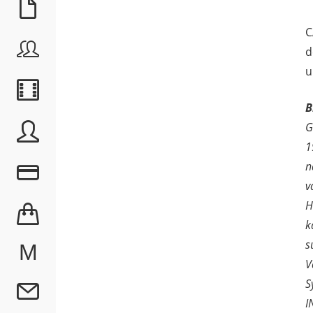
C
d
u
B
G
1
n
v
H
k
s
M
V
S
I