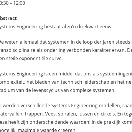
0:30 – 12:00
bstract
ystems Engineering bestaat al zo’n driekwart eeuw.
e weten allemaal dat systemen in de loop der jaren steeds
ransdisciplinaire als onderling verbonden karakter ervan. 
en steile exponentiële curve.
ystems Engineering is een middel dat ons als systeemingeni
omplexiteit, het bieden van technisch leiderschap en het n
tadium van de levenscyclus van complexe systemen.
r werden verschillende Systems Engineering-modellen, raa
atervallen, trappen, Vees, spiralen, lussen en cirkels. En t
eze heeft zijn onderscheidende waarden! In de praktijk komt he
ogelijk, maximale waarde creëren.