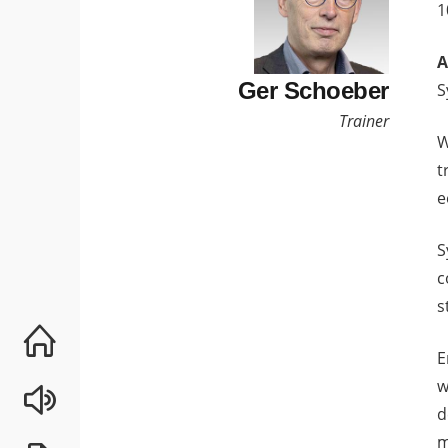
1
A
Ger Schoeber
S
Trainer
W
t
e
S
c
s
E
w
d
m